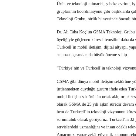
Ürün ve teknoloji mimarisi, şebeke evrimi, iş b
gruplarının koordinasyonu gibi başlıklarda 
Teknoloji Grubu, birlik bünyesinde önemli bir
Dr. Ali Taha Koç’un GSMA Teknoloji Grubu 
üyeliğiyle güçlenen küresel temsilini daha da 
Turkcell’in mobil iletişim, dijital altyapı, ya
sunması açısından da büyük öneme sahip.
“Türkiye’nin ve Turkcell’in teknoloji vizyonu
GSMA gibi dünya mobil iletişim sektörüne yön
üstlenmekten duyduğu gururu ifade eden Tur
mobil iletişim sektörünün ortak aklı, ortak s
olarak GSMA ile 25 yılı aşkın süredir devam 
hem de Turkcell’in teknoloji vizyonunu kürese
sorumluluk olarak görüyoruz. Turkcell’in 32 yı
servislerdeki uzmanlığını ve insan odaklı tek
Amacımız, yapay zekâ, güvenlik, otonom şebeke