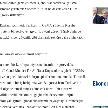
irliklerinin genişletilmesi, global standartlar ve çalışma
çalışmalar yürüterek Yönetim Kurulu’na destek veren GSMA
 görev üstleniyor.
Başkanı seçilmesi, Turkcell’in GSMA Yönetim Kurulu
stratejik bir seviyeye taşıyor. Bu yeni görev, Türkiye’nin ve
pay zekâ, siber güvenlik gibi alanlarda sektöre daha etkin katkı
nu küresel ölçekte temsil ediyoruz”
 veren bir kuruluşta böylesine önemli bir görev daha
kcell Genel Müdürü Dr. Ali Taha Koç şunları söyledi: “GSMA,
esi ve en güçlü küresel buluşma platformu konumunda. Turkcell
Ekono
eden köklü bir iş birliğimiz var. Bu görevi hem Türkiye’nin
l ölçekte temsil etmek adına çok önemli bir fırsat ve
llık liderlik birikimini, güçlü saha deneyimini, dijital
noloji yaklaşımını global ekosistemle paylaşmayı sürdüreceğiz.
ler ve yeni nesil bağlantı teknolojileri gibi alanlarda