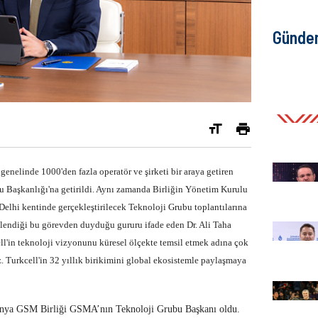
Günde
enelinde 1000'den fazla operatör ve şirketi bir araya getiren
Başkanlığı'na getirildi. Aynı zamanda Birliğin Yönetim Kurulu
Delhi kentinde gerçekleştirilecek Teknoloji Grubu toplantılarına
stlendiği bu görevden duyduğu gururu ifade eden Dr. Ali Taha
l'in teknoloji vizyonunu küresel ölçekte temsil etmek adına çok
. Turkcell'in 32 yıllık birikimini global ekosistemle paylaşmaya
ünya GSM Birliği GSMA’nın Teknoloji Grubu Başkanı oldu.