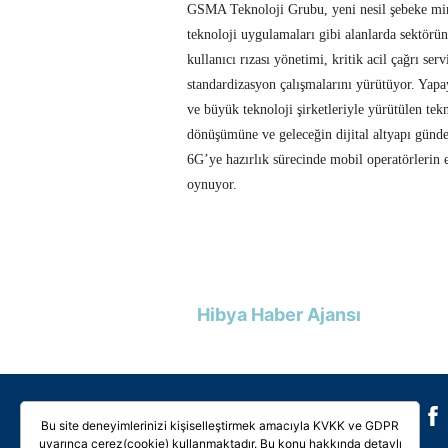
GSMA Teknoloji Grubu, yeni nesil şebeke mima
teknoloji uygulamaları gibi alanlarda sektörün 
kullanıcı rızası yönetimi, kritik acil çağrı ser
standardizasyon çalışmalarını yürütüyor. Yapa
ve büyük teknoloji şirketleriyle yürütülen tekn
dönüşümüne ve geleceğin dijital altyapı günd
6G’ye hazırlık sürecinde mobil operatörlerin e
oynuyor.
Hibya Haber Ajansı
Galeri
Video
Bu site deneyimlerinizi kişiselleştirmek amacıyla KVKK ve GDPR
uyarınca çerez(cookie) kullanmaktadır. Bu konu hakkında detaylı