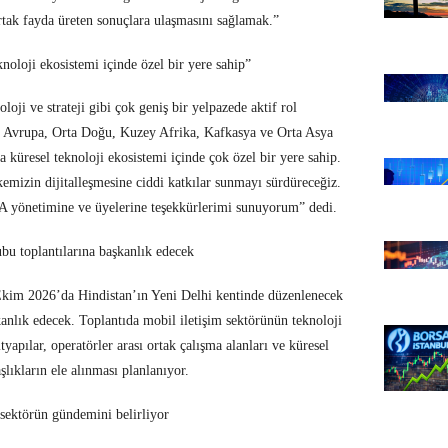
tak fayda üreten sonuçlara ulaşmasını sağlamak.”
noloji ekosistemi içinde özel bir yere sahip”
loji ve strateji gibi çok geniş bir yelpazede aktif rol
e; Avrupa, Orta Doğu, Kuzey Afrika, Kafkasya ve Orta Asya
küresel teknoloji ekosistemi içinde çok özel bir yere sahip.
zin dijitalleşmesine ciddi katkılar sunmayı sürdüreceğiz.
A yönetimine ve üyelerine teşekkürlerimi sunuyorum” dedi.
bu toplantılarına başkanlık edecek
Ekim 2026’da Hindistan’ın Yeni Delhi kentinde düzenlenecek
nlık edecek. Toplantıda mobil iletişim sektörünün teknoloji
ltyapılar, operatörler arası ortak çalışma alanları ve küresel
aşlıkların ele alınması planlanıyor.
 sektörün gündemini belirliyor