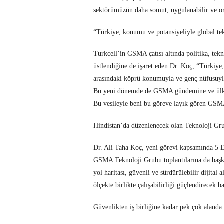
sektörümüzün daha somut, uygulanabilir ve or
“Türkiye, konumu ve potansiyeliyle global tek
Turkcell’in GSMA çatısı altında politika, tekno
üstlendiğine de işaret eden Dr. Koç, “Türkiy
arasındaki köprü konumuyla ve genç nüfusuyla 
Bu yeni dönemde de GSMA gündemine ve ülkemi
Bu vesileyle beni bu göreve layık gören GSM
Hindistan’da düzenlenecek olan Teknoloji Gru
Dr. Ali Taha Koç, yeni görevi kapsamında 5 
GSMA Teknoloji Grubu toplantılarına da başka
yol haritası, güvenli ve sürdürülebilir dijital a
ölçekte birlikte çalışabilirliği güçlendirecek b
Güvenlikten iş birliğine kadar pek çok alanda