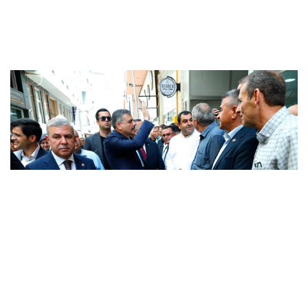
Çiftçi: Sinop’ta hizmete aldığımız her eser
Türkiye Yüzyılı vizyonunun sahadaki
karşılığı