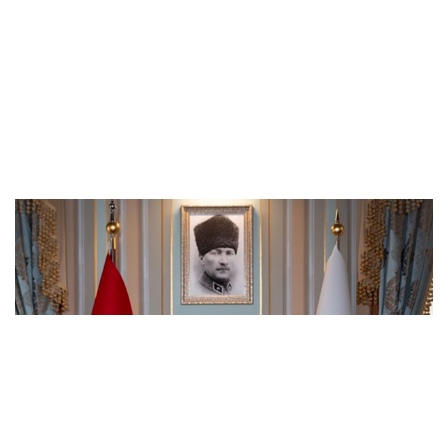
İstanbul Valisi Gül, 111. dönem kaymakam
adaylarıyla buluştu