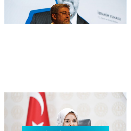
Bakan Yumaklı: Mücadelemiz Yeşil
Vatan'daki her canı korumaktır
Bakan Göktaş: Bahçelievler Sosyal Hizmet
Kampüsü'nde yeni hizmet birimleri açıldı