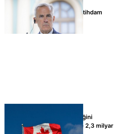
Carney: Rio Tinto'ya 5 bin istihdam
korunacak
Kanada'dan arktik egemenliğini
güçlendirmek için telesat ile 2,3 milyar