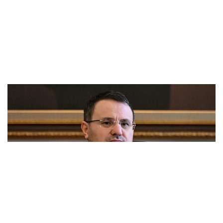
Bakan Gürlek, Iğdır'da adliye lojmanlarının
açılışını yaptı