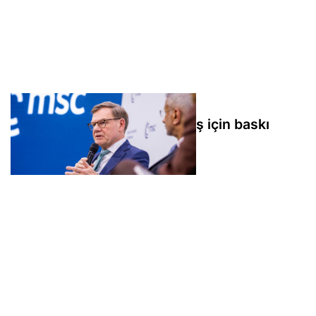
Wadephul’dan Rusya’ya barış için baskı
çağrısı