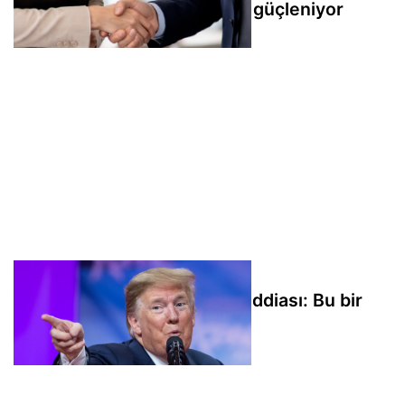
Siyasi ve ekonomik iş birliği güçleniyor
Trump'tan yansıma havuzu iddiası: Bu bir
vandalizm eylemi