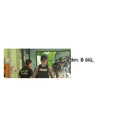
Tayland'da okulda silahlı saldırı: 8 ölü,
30'dan fazla yaralı