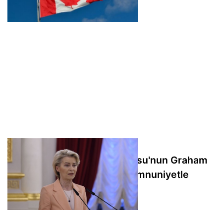
dolarlık anlaşma
Von der Leyen: ABD Senatosu'nun Graham
Yasası'nı kabul etmesini memnuniyetle
karşılıyoruz