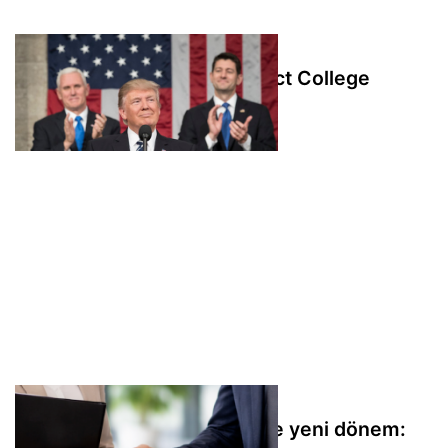
Trump'tan Senato'ya "Protect College
Sports Act" çağrısı
Kanada ile Benin ilişkilerinde yeni dönem: