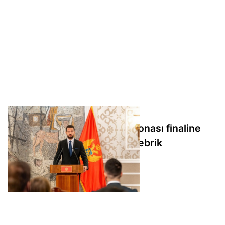
Milatovic'ten Dünya Şampiyonası finaline
yükselen hentbol takımına tebrik
Populer Haberler