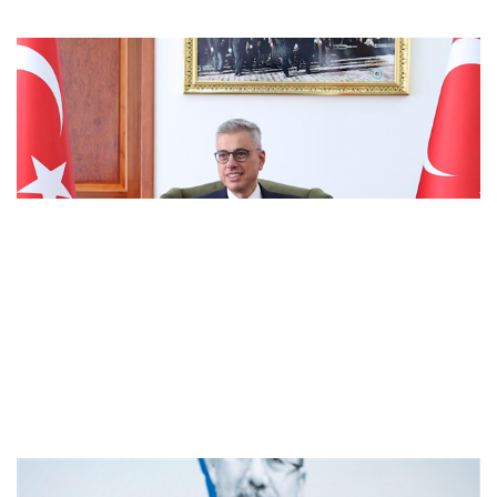
Bakan Memişoğlu'ndan üniversite
adaylarına mesaj: Hayallerinizden asla
vazgeçmeyin