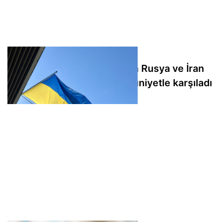
Ukrayna, ABD Senatosu'nun Rusya ve İran
yaptırımları yasasını memnuniyetle karşıladı