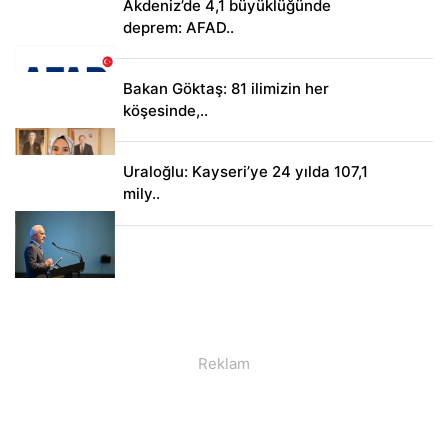
Akdeniz’de 4,1 büyüklüğünde
deprem: AFAD..
Bakan Göktaş: 81 ilimizin her
köşesinde,..
Uraloğlu: Kayseri’ye 24 yılda 107,1
mily..