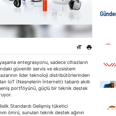
Günd
ük yaşama entegrasyonu, sadece cihazların
ndaki güvenilir servis ve ekosistem
azarının lider teknoloji distribütörlerinden
n IoT (Nesnelerin İnterneti) tabanlı akıllı
niş portföyünü, güçlü bir teknik destek
ruyor.
slik Standardı Gelişmiş tüketici
anım ömrü, sunulan teknik destek ağının