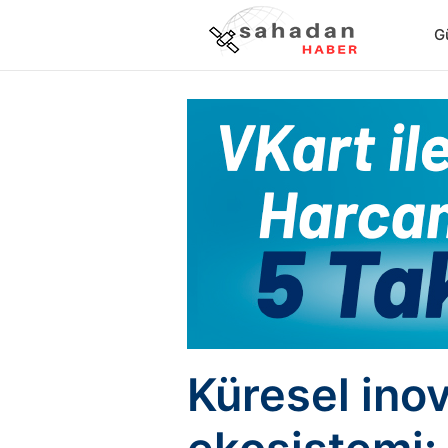
G
Küresel ino