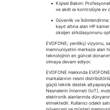
Kişisel Bakım: Profesyone
ve akıllı ısı kontrolüyle 
Güvenlik ve İklimlendirme: 
kayıt altına alan HP kamer
oksijen sirkülasyonunu opti
EVOFONE; yenilikçi vizyonu, sağl
memnuniyetini merkeze alan hiz
teknolojinin en güncel donanıml
olmaya devam ediyor.
EVOFONE Hakkında EVOFONE, Tü
markalarının resmi distribütörlü
güçlü teknik destek altyapısıyl
Nesnelerin İnterneti (IoT), mobil 
elektronik alanlarında dünyanı
etmektedir. Kullanıcı odaklı sat
güvencesi ve müşteri memnuniy