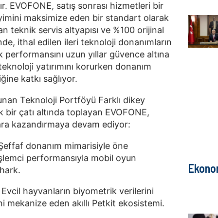
dır. EVOFONE, satış sonrası hizmetleri bir
eyimini maksimize eden bir standart olarak
 teknik servis altyapısı ve %100 orijinal
e, ithal edilen ileri teknoloji donanımların
performansını uzun yıllar güvence altına
n teknoloji yatırımını korurken donanım
iğine katkı sağlıyor.
unan Teknoloji Portföyü Farklı dikey
ek bir çatı altında toplayan EVOFONE,
zara kazandırmaya devam ediyor:
 Şeffaf donanım mimarisiyle öne
şlemci performansıyla mobil oyun
Ekono
Shark.
 Evcil hayvanların biyometrik verilerini
ni mekanize eden akıllı Petkit ekosistemi.