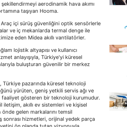
l şekillendirmeyi aerodinamik hava akımı
ev ortamına taşıyan Hooma.
Araç içi sürüş güvenliğini optik sensörlerle
alar ve iç mekanlarda termal denge ile
mize eden Midea akıllı vantilatörler.
am lojistik altyapısı ve kullanıcı
met anlayışıyla, Türkiye'yi küresel
arıyla buluşturan güvenilir bir merkez
rkiye pazarında küresel teknoloji
ğünü yürüten, geniş yetkili servis ağı ve
a faaliyet gösteren bir teknoloji kurumudur.
iletişim, akıllı ev sistemleri ve kişisel
n önde gelen markalarını temsil
ış sonrası hizmetleri, orijinal yedek parça
etini ön planda tutan vizyonuyla,