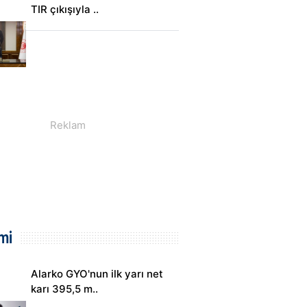
TIR çıkışıyla ..
mi
Alarko GYO'nun ilk yarı net
karı 395,5 m..