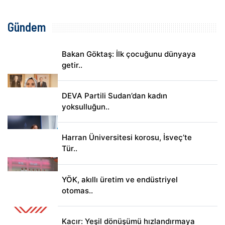
Gündem
Bakan Göktaş: İlk çocuğunu dünyaya
getir..
DEVA Partili Sudan’dan kadın
yoksulluğun..
Harran Üniversitesi korosu, İsveç’te
Tür..
YÖK, akıllı üretim ve endüstriyel
otomas..
Kacır: Yeşil dönüşümü hızlandırmaya