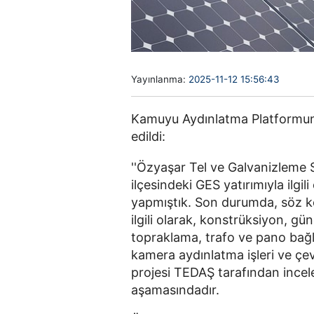
Yayınlanma:
2025-11-12 15:56:43
Kamuyu Aydınlatma Platformuna
edildi:
''Özyaşar Tel ve Galvanizleme 
ilçesindeki GES yatırımıyla ilgi
yapmıştık. Son durumda, söz k
ilgili olarak, konstrüksiyon, gü
topraklama, trafo ve pano bağl
kamera aydınlatma işleri ve ç
projesi TEDAŞ tarafından ince
aşamasındadır.