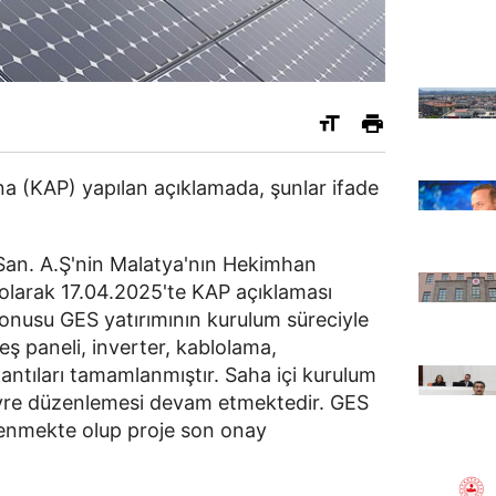
 (KAP) yapılan açıklamada, şunlar ifade
San. A.Ş'nin Malatya'nın Hekimhan
li olarak 17.04.2025'te KAP açıklaması
onusu GES yatırımının kurulum süreciyle
neş paneli, inverter, kablolama,
antıları tamamlanmıştır. Saha içi kurulum
evre düzenlemesi devam etmektedir. GES
lenmekte olup proje son onay