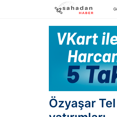
G
Özyaşar Tel 