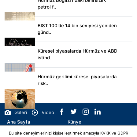
Hürmüz Boğazı'ndaki belirsizlik
petrol f..
BIST 100'de 14 bin seviyesi yeniden
günd..
Küresel piyasalarda Hürmüz ve ABD
istihd..
Hürmüz gerilimi küresel piyasalarda
risk..
Galeri
Video
Ana Sayfa
Künye
Bu site deneyimlerinizi kişiselleştirmek amacıyla KVKK ve GDPR
İletişim