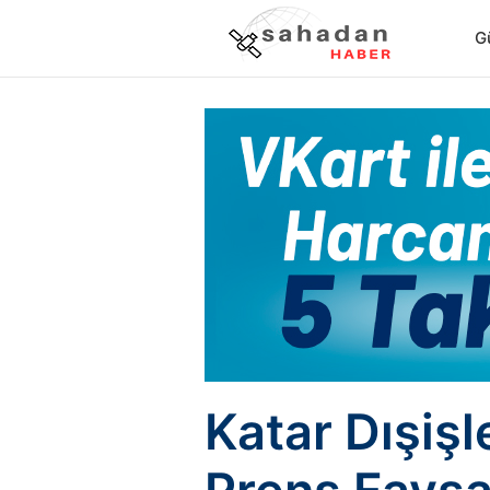
G
Katar Dışişl