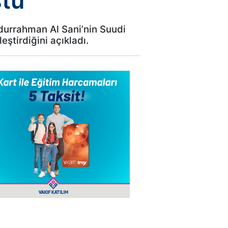
ştü
durrahman Al Sani’nin Suudi
ştirdiğini açıkladı.