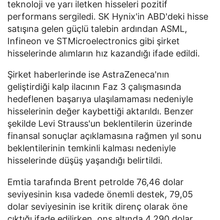
teknoloji ve yarı iletken hisseleri pozitif
performans sergiledi. SK Hynix'in ABD'deki hisse
satışına gelen güçlü talebin ardından ASML,
Infineon ve STMicroelectronics gibi şirket
hisselerinde alımların hız kazandığı ifade edildi.
Şirket haberlerinde ise AstraZeneca'nın
geliştirdiği kalp ilacının Faz 3 çalışmasında
hedeflenen başarıya ulaşılamaması nedeniyle
hisselerinin değer kaybettiği aktarıldı. Benzer
şekilde Levi Strauss'un beklentilerin üzerinde
finansal sonuçlar açıklamasına rağmen yıl sonu
beklentilerinin temkinli kalması nedeniyle
hisselerinde düşüş yaşandığı belirtildi.
Emtia tarafında Brent petrolde 76,46 dolar
seviyesinin kısa vadede önemli destek, 79,05
dolar seviyesinin ise kritik direnç olarak öne
çıktığı ifade edilirken, ons altında 4.290 dolar