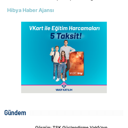
Hibya Haber Ajansı
Gündem
Görgün: TSK Güçlendirme Vakfı'nın