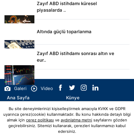
Zayıf ABD istihdamı küresel
piyasalarda ..
Altında güçlü toparlanma
Zayıf ABD istihdamı sonrası altın ve
eur..
Galeri
Video
Ana Sayfa
Künye
Bu site deneyimlerinizi kişiselleştirmek amacıyla KVKK ve GDPR
İletişim
uyarınca çerez(cookie) kullanmaktadır. Bu konu hakkında detaylı bilgi
almak için
çerez politikası
ve
aydınlatma metni
sayfalarını gözden
geçirebilirsiniz. Sitemizi kullanarak, çerezleri kullanmamızı kabul
edersiniz.
© Copyright 2026 Sahadan Haber Tüm Hakları Saklıdır.