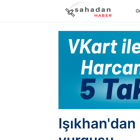
G
Işıkhan'dan 