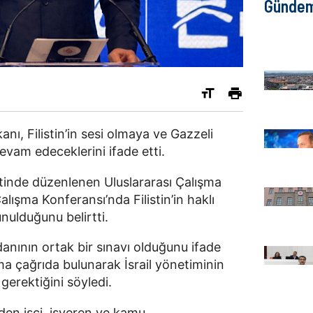
Günde
nı, Filistin’in sesi olmaya ve Gazzeli
vam edeceklerini ifade etti.
tinde düzenlenen Uluslararası Çalışma
alışma Konferansı’nda Filistin’in haklı
nulduğunu belirtti.
cdanının ortak bir sınavı olduğunu ifade
ma çağrıda bulunarak İsrail yönetiminin
gerektiğini söyledi.
den işçi, işveren ve kamu