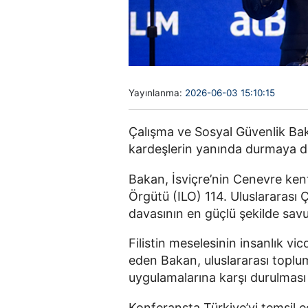
Yayınlanma:
2026-06-03 15:10:15
Çalışma ve Sosyal Güvenlik Baka
kardeşlerin yanında durmaya de
Bakan, İsviçre’nin Cenevre ken
Örgütü (ILO) 114. Uluslararası Ç
davasının en güçlü şekilde savu
Filistin meselesinin insanlık vi
eden Bakan, uluslararası toplu
uygulamalarına karşı durulması 
Konferansta Türkiye’yi temsil e