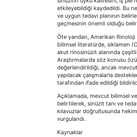
sinüzitin uyku kalitesini, iş p
etkileyebildiği kaydedildi. Bu 
ve uygun tedavi planının belir
geçmesinin önemli olduğu belirt
Öte yandan, Amerikan Rinoloji 
bilimsel literatürde, siklamen
akut rinosinüzit alanında çeşitli
Araştırmalarda söz konusu özütü
değerlendirildiği, ancak mevcu
yapılacak çalışmalarla destekle
tarafından ifade edildiği bildirild
Açıklamada, mevcut bilimsel ver
belirtilerek, sinüzit tanı ve teda
kılavuzlar doğrultusunda hekim 
vurgulandı.
Kaynaklar