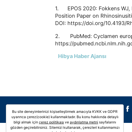
1. EPOS 2020: Fokkens WJ, Lu
Position Paper on Rhinosinusit
DOI: https://doi.org/10.4193/
2. PubMed: Cyclamen europaeu
https://pubmed.ncbi.nlm.nih.
Hibya Haber Ajansı
Galeri
Video
Bu site deneyimlerinizi kişiselleştirmek amacıyla KVKK ve GDPR
uyarınca çerez(cookie) kullanmaktadır. Bu konu hakkında detaylı
bilgi almak için
çerez politikası
ve
aydınlatma metni
sayfalarını
gözden geçirebilirsiniz. Sitemizi kullanarak, çerezleri kullanmamızı