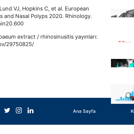
nd VJ, Hopkins C, et al. European
is and Nasal Polyps 2020. Rhinology.
Rhin20.600
m extract / rhinosinusitis yayınları:
gov/29750825/
Ana Sayfa
K