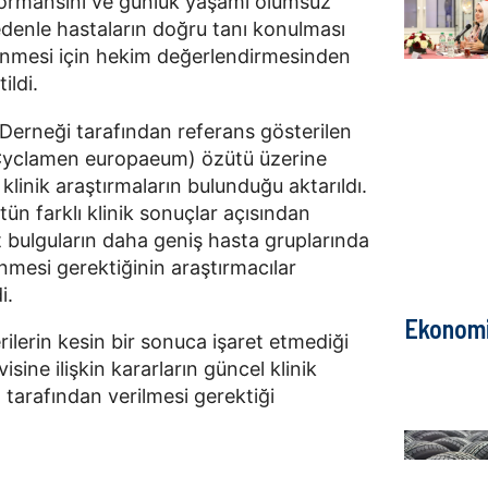
erformansını ve günlük yaşamı olumsuz
nedenle hastaların doğru tanı konulması
lenmesi için hekim değerlendirmesinden
ildi.
Derneği tarafından referans gösterilen
 (Cyclamen europaeum) özütü üzerine
 klinik araştırmaların bulunduğu aktarıldı.
n farklı klinik sonuçlar açısından
t bulguların daha geniş hasta gruplarında
nmesi gerektiğinin araştırmacılar
i.
Ekonom
ilerin kesin bir sonuca işaret etmediği
visine ilişkin kararların güncel klinik
tarafından verilmesi gerektiği