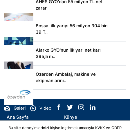
AHES GYO'dan 55 milyon TL net
zarar
Bossa, ilk yarıyı 56 milyon 304 bin
39 T..
Alarko GYO'nun ilk yarı net karı
395,5 m..
Özerden Ambalaj, makine ve
ekipmanlarını..
Galeri
Video
Ana Sayfa
Künye
Bu site deneyimlerinizi kişiselleştirmek amacıyla KVKK ve GDPR
İletişim