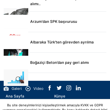
alımı..
Arzum'dan SPK başvurusu
Albaraka Türk'ten görevden ayrılma
Boğaziçi Beton’dan pay geri alımı
Galeri
Video
Ana Sayfa
Künye
Bu site deneyimlerinizi kişiselleştirmek amacıyla KVKK ve GDPR
İletişim
uyarınca çerez(cookie) kullanmaktadır. Bu konu hakkında detaylı bilgi