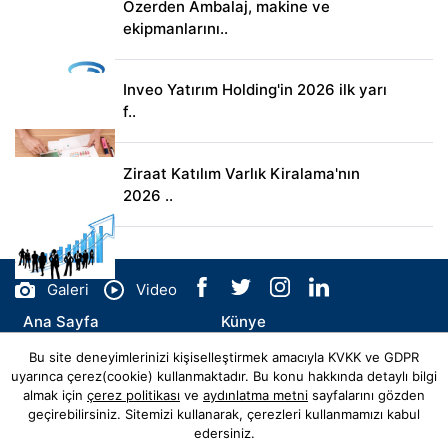
Özerden Ambalaj, makine ve
ekipmanlarını..
Inveo Yatırım Holding'in 2026 ilk yarı
f..
Ziraat Katılım Varlık Kiralama'nın
2026 ..
Galeri
Video
Ana Sayfa
Künye
Bu site deneyimlerinizi kişiselleştirmek amacıyla KVKK ve GDPR
İletişim
uyarınca çerez(cookie) kullanmaktadır. Bu konu hakkında detaylı bilgi
almak için
çerez politikası
ve
aydınlatma metni
sayfalarını gözden
geçirebilirsiniz. Sitemizi kullanarak, çerezleri kullanmamızı kabul
edersiniz.
© Copyright 2026 Sahadan Haber Tüm Hakları Saklıdır.